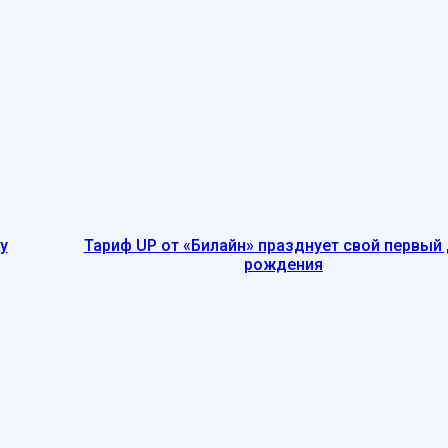
у
Тариф UP от «Билайн» празднует свой первый
рождения