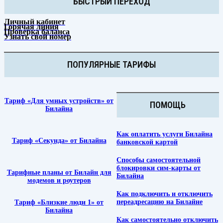
БЫСТРЫЙ ПЕРЕХОД
Личный кабинет
Горячая линия
Проверка баланса
Узнать свой номер
ПОПУЛЯРНЫЕ ТАРИФЫ
Тариф «Для умных устройств» от
ПОМОЩЬ
Билайна
Как оплатить услуги Билайна
Тариф «Секунда» от Билайна
банковской картой
Способы самостоятельной
блокировки сим-карты от
Тарифные планы от Билайн для
Билайна
модемов и роутеров
Как подключить и отключить
переадресацию на Билайне
Тариф «Близкие люди 1» от
Билайна
Как самостоятельно отключить